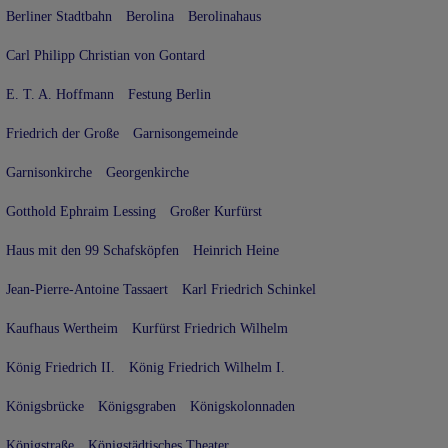
Berliner Stadtbahn
Berolina
Berolinahaus
Carl Philipp Christian von Gontard
E. T. A. Hoffmann
Festung Berlin
Friedrich der Große
Garnisongemeinde
Garnisonkirche
Georgenkirche
Gotthold Ephraim Lessing
Großer Kurfürst
Haus mit den 99 Schafsköpfen
Heinrich Heine
Jean-Pierre-Antoine Tassaert
Karl Friedrich Schinkel
Kaufhaus Wertheim
Kurfürst Friedrich Wilhelm
König Friedrich II.
König Friedrich Wilhelm I.
Königsbrücke
Königsgraben
Königskolonnaden
Königstraße
Königstädtisches Theater