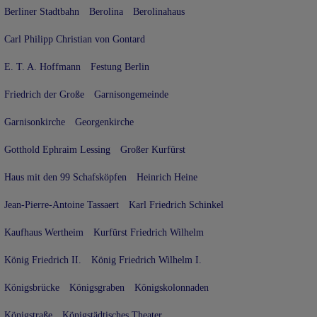
Berliner Stadtbahn
Berolina
Berolinahaus
Carl Philipp Christian von Gontard
E. T. A. Hoffmann
Festung Berlin
Friedrich der Große
Garnisongemeinde
Garnisonkirche
Georgenkirche
Gotthold Ephraim Lessing
Großer Kurfürst
Haus mit den 99 Schafsköpfen
Heinrich Heine
Jean-Pierre-Antoine Tassaert
Karl Friedrich Schinkel
Kaufhaus Wertheim
Kurfürst Friedrich Wilhelm
König Friedrich II.
König Friedrich Wilhelm I.
Königsbrücke
Königsgraben
Königskolonnaden
Königstraße
Königstädtisches Theater