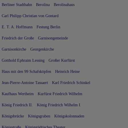
Berliner Stadtbahn
Berolina
Berolinahaus
Carl Philipp Christian von Gontard
E. T. A. Hoffmann
Festung Berlin
Friedrich der Große
Garnisongemeinde
Garnisonkirche
Georgenkirche
Gotthold Ephraim Lessing
Großer Kurfürst
Haus mit den 99 Schafsköpfen
Heinrich Heine
Jean-Pierre-Antoine Tassaert
Karl Friedrich Schinkel
Kaufhaus Wertheim
Kurfürst Friedrich Wilhelm
König Friedrich II.
König Friedrich Wilhelm I.
Königsbrücke
Königsgraben
Königskolonnaden
Königstraße
Königstädtisches Theater