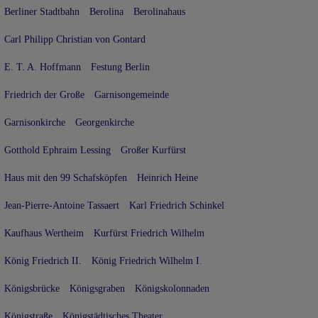
Berliner Stadtbahn
Berolina
Berolinahaus
Carl Philipp Christian von Gontard
E. T. A. Hoffmann
Festung Berlin
Friedrich der Große
Garnisongemeinde
Garnisonkirche
Georgenkirche
Gotthold Ephraim Lessing
Großer Kurfürst
Haus mit den 99 Schafsköpfen
Heinrich Heine
Jean-Pierre-Antoine Tassaert
Karl Friedrich Schinkel
Kaufhaus Wertheim
Kurfürst Friedrich Wilhelm
König Friedrich II.
König Friedrich Wilhelm I.
Königsbrücke
Königsgraben
Königskolonnaden
Königstraße
Königstädtisches Theater