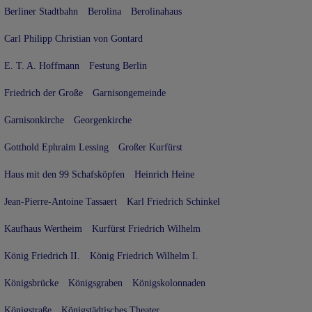
Berliner Stadtbahn
Berolina
Berolinahaus
Carl Philipp Christian von Gontard
E. T. A. Hoffmann
Festung Berlin
Friedrich der Große
Garnisongemeinde
Garnisonkirche
Georgenkirche
Gotthold Ephraim Lessing
Großer Kurfürst
Haus mit den 99 Schafsköpfen
Heinrich Heine
Jean-Pierre-Antoine Tassaert
Karl Friedrich Schinkel
Kaufhaus Wertheim
Kurfürst Friedrich Wilhelm
König Friedrich II.
König Friedrich Wilhelm I.
Königsbrücke
Königsgraben
Königskolonnaden
Königstraße
Königstädtisches Theater