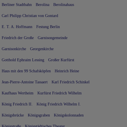
Berliner Stadtbahn
Berolina
Berolinahaus
Carl Philipp Christian von Gontard
E. T. A. Hoffmann
Festung Berlin
Friedrich der Große
Garnisongemeinde
Garnisonkirche
Georgenkirche
Gotthold Ephraim Lessing
Großer Kurfürst
Haus mit den 99 Schafsköpfen
Heinrich Heine
Jean-Pierre-Antoine Tassaert
Karl Friedrich Schinkel
Kaufhaus Wertheim
Kurfürst Friedrich Wilhelm
König Friedrich II.
König Friedrich Wilhelm I.
Königsbrücke
Königsgraben
Königskolonnaden
Königstraße
Königstädtisches Theater