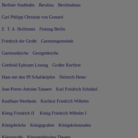
Berliner Stadtbahn
Berolina
Berolinahaus
Carl Philipp Christian von Gontard
E. T. A. Hoffmann
Festung Berlin
Friedrich der Große
Garnisongemeinde
Garnisonkirche
Georgenkirche
Gotthold Ephraim Lessing
Großer Kurfürst
Haus mit den 99 Schafsköpfen
Heinrich Heine
Jean-Pierre-Antoine Tassaert
Karl Friedrich Schinkel
Kaufhaus Wertheim
Kurfürst Friedrich Wilhelm
König Friedrich II.
König Friedrich Wilhelm I.
Königsbrücke
Königsgraben
Königskolonnaden
Königstraße
Königstädtisches Theater