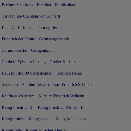
Berliner Stadtbahn
Berolina
Berolinahaus
Carl Philipp Christian von Gontard
E. T. A. Hoffmann
Festung Berlin
Friedrich der Große
Garnisongemeinde
Garnisonkirche
Georgenkirche
Gotthold Ephraim Lessing
Großer Kurfürst
Haus mit den 99 Schafsköpfen
Heinrich Heine
Jean-Pierre-Antoine Tassaert
Karl Friedrich Schinkel
Kaufhaus Wertheim
Kurfürst Friedrich Wilhelm
König Friedrich II.
König Friedrich Wilhelm I.
Königsbrücke
Königsgraben
Königskolonnaden
Königstraße
Königstädtisches Theater