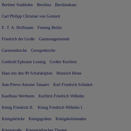
Berliner Stadtbahn
Berolina
Berolinahaus
Carl Philipp Christian von Gontard
E. T. A. Hoffmann
Festung Berlin
Friedrich der Große
Garnisongemeinde
Garnisonkirche
Georgenkirche
Gotthold Ephraim Lessing
Großer Kurfürst
Haus mit den 99 Schafsköpfen
Heinrich Heine
Jean-Pierre-Antoine Tassaert
Karl Friedrich Schinkel
Kaufhaus Wertheim
Kurfürst Friedrich Wilhelm
König Friedrich II.
König Friedrich Wilhelm I.
Königsbrücke
Königsgraben
Königskolonnaden
Königstraße
Königstädtisches Theater