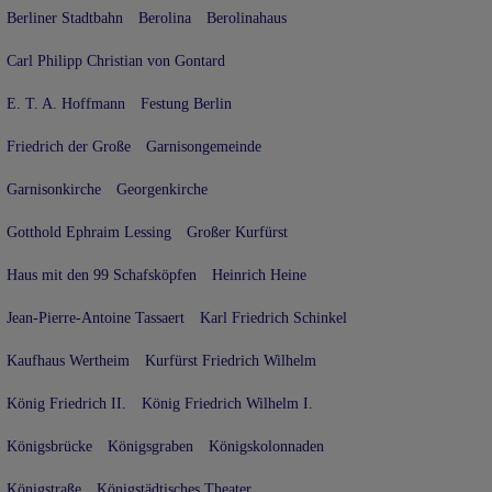
Berliner Stadtbahn
Berolina
Berolinahaus
Carl Philipp Christian von Gontard
E. T. A. Hoffmann
Festung Berlin
Friedrich der Große
Garnisongemeinde
Garnisonkirche
Georgenkirche
Gotthold Ephraim Lessing
Großer Kurfürst
Haus mit den 99 Schafsköpfen
Heinrich Heine
Jean-Pierre-Antoine Tassaert
Karl Friedrich Schinkel
Kaufhaus Wertheim
Kurfürst Friedrich Wilhelm
König Friedrich II.
König Friedrich Wilhelm I.
Königsbrücke
Königsgraben
Königskolonnaden
Königstraße
Königstädtisches Theater