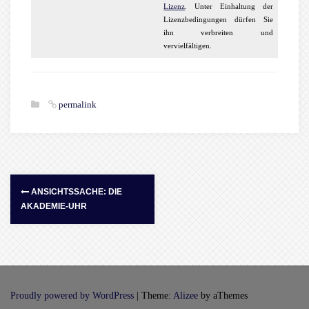
Lizenz
. Unter Einhaltung der
Lizenzbedingungen dürfen Sie
ihn verbreiten und
vervielfältigen.
permalink
ANSICHTSSACHE: DIE
AKADEMIE-UHR
Proudly powered by WordPress
|
Theme:
Alizee
by aThemes