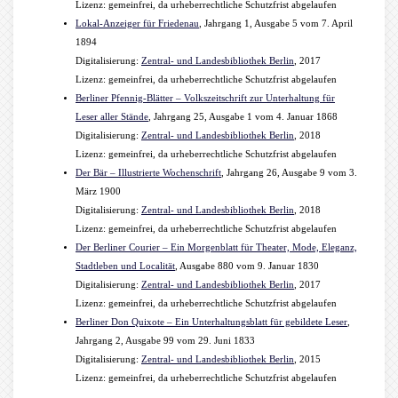
Lizenz: gemeinfrei, da urheberrechtliche Schutzfrist abgelaufen
Lokal-Anzeiger für Friedenau
, Jahrgang 1, Ausgabe 5 vom 7. April
1894
Digitalisierung:
Zentral- und Landesbibliothek Berlin
, 2017
Lizenz: gemeinfrei, da urheberrechtliche Schutzfrist abgelaufen
Berliner Pfennig-Blätter – Volkszeitschrift zur Unterhaltung für
Leser aller Stände
, Jahrgang 25, Ausgabe 1 vom 4. Januar 1868
Digitalisierung:
Zentral- und Landesbibliothek Berlin
, 2018
Lizenz: gemeinfrei, da urheberrechtliche Schutzfrist abgelaufen
Der Bär – Illustrierte Wochenschrift
, Jahrgang 26, Ausgabe 9 vom 3.
März 1900
Digitalisierung:
Zentral- und Landesbibliothek Berlin
, 2018
Lizenz: gemeinfrei, da urheberrechtliche Schutzfrist abgelaufen
Der Berliner Courier – Ein Morgenblatt für Theater, Mode, Eleganz,
Stadtleben und Localität
, Ausgabe 880 vom 9. Januar 1830
Digitalisierung:
Zentral- und Landesbibliothek Berlin
, 2017
Lizenz: gemeinfrei, da urheberrechtliche Schutzfrist abgelaufen
Berliner Don Quixote – Ein Unterhaltungsblatt für gebildete Leser
,
Jahrgang 2, Ausgabe 99 vom 29. Juni 1833
Digitalisierung:
Zentral- und Landesbibliothek Berlin
, 2015
Lizenz: gemeinfrei, da urheberrechtliche Schutzfrist abgelaufen