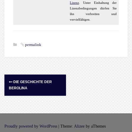
Lizenz
. Unter Einhaltung der
Lizenzbedingungen dürfen Sie
ihn verbreiten und
vervielfältigen.
permalink
DIE GESCHICHTE DER
BEROLINA
Proudly powered by WordPress
|
Theme:
Alizee
by aThemes