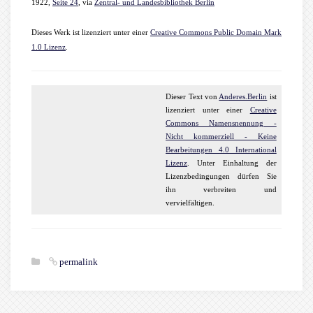
1922,
Seite 24
, via
Zentral- und Landesbibliothek Berlin
Dieses Werk ist lizenziert unter einer
Creative Commons Public Domain Mark
1.0 Lizenz
.
Dieser
Text
von
Anderes.Berlin
ist
lizenziert unter einer
Creative
Commons Namensnennung -
Nicht kommerziell - Keine
Bearbeitungen 4.0 International
Lizenz
. Unter Einhaltung der
Lizenzbedingungen dürfen Sie
ihn verbreiten und
vervielfältigen.
permalink