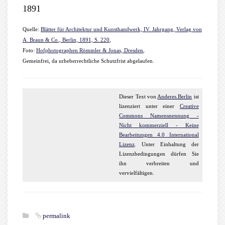
1891
Quelle:
Blätter für Architektur und Kunsthandwerk, IV. Jahrgang, Verlag von
A. Braun & Co., Berlin, 1891, S. 220
,
Foto:
Hofphotographen Römmler & Jonas, Dresden
,
Gemeinfrei, da urheberrechtliche Schutzfrist abgelaufen.
Dieser
Text
von
Anderes.Berlin
ist
lizenziert unter einer
Creative
Commons Namensnennung -
Nicht kommerziell - Keine
Bearbeitungen 4.0 International
Lizenz
. Unter Einhaltung der
Lizenzbedingungen dürfen Sie
ihn verbreiten und
vervielfältigen.
permalink