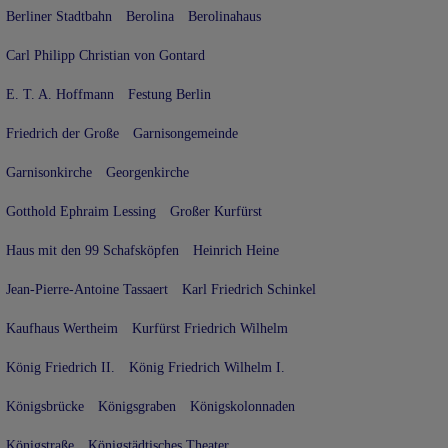
Berliner Stadtbahn
Berolina
Berolinahaus
Carl Philipp Christian von Gontard
E. T. A. Hoffmann
Festung Berlin
Friedrich der Große
Garnisongemeinde
Garnisonkirche
Georgenkirche
Gotthold Ephraim Lessing
Großer Kurfürst
Haus mit den 99 Schafsköpfen
Heinrich Heine
Jean-Pierre-Antoine Tassaert
Karl Friedrich Schinkel
Kaufhaus Wertheim
Kurfürst Friedrich Wilhelm
König Friedrich II.
König Friedrich Wilhelm I.
Königsbrücke
Königsgraben
Königskolonnaden
Königstraße
Königstädtisches Theater