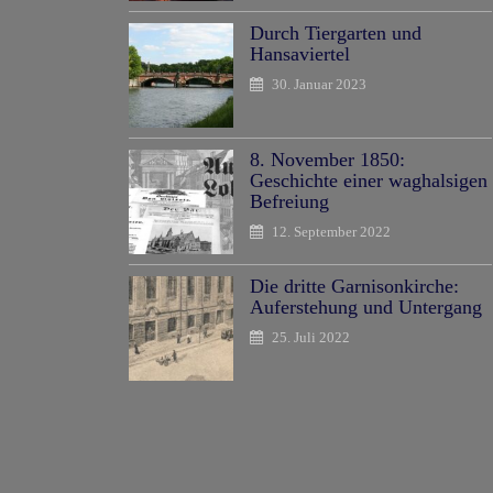
Durch Tiergarten und
Hansaviertel
30. Januar 2023
8. November 1850:
Geschichte einer waghalsigen
Befreiung
12. September 2022
Die dritte Garnisonkirche:
Auferstehung und Untergang
25. Juli 2022