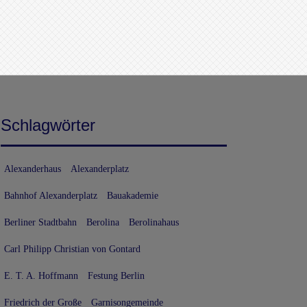
Schlagwörter
Alexanderhaus
Alexanderplatz
Bahnhof Alexanderplatz
Bauakademie
Berliner Stadtbahn
Berolina
Berolinahaus
Carl Philipp Christian von Gontard
E. T. A. Hoffmann
Festung Berlin
Friedrich der Große
Garnisongemeinde