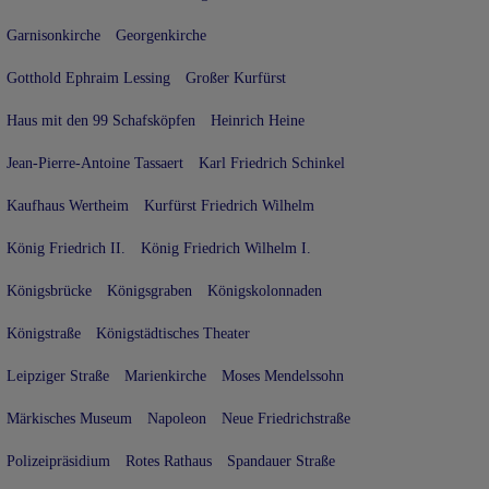
Garnisonkirche
Georgenkirche
Gotthold Ephraim Lessing
Großer Kurfürst
Haus mit den 99 Schafsköpfen
Heinrich Heine
Jean-Pierre-Antoine Tassaert
Karl Friedrich Schinkel
Kaufhaus Wertheim
Kurfürst Friedrich Wilhelm
König Friedrich II.
König Friedrich Wilhelm I.
Königsbrücke
Königsgraben
Königskolonnaden
Königstraße
Königstädtisches Theater
Leipziger Straße
Marienkirche
Moses Mendelssohn
Märkisches Museum
Napoleon
Neue Friedrichstraße
Polizeipräsidium
Rotes Rathaus
Spandauer Straße