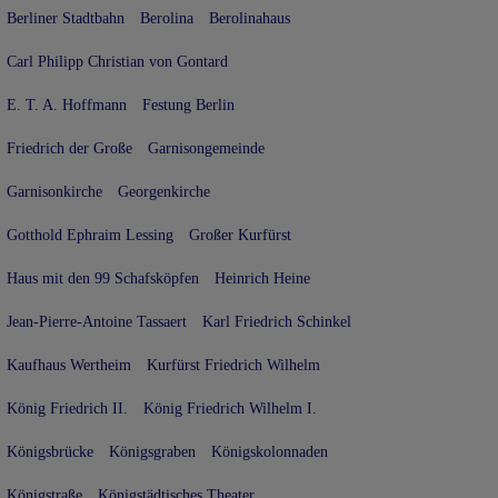
Berliner Stadtbahn
Berolina
Berolinahaus
Carl Philipp Christian von Gontard
E. T. A. Hoffmann
Festung Berlin
Friedrich der Große
Garnisongemeinde
Garnisonkirche
Georgenkirche
Gotthold Ephraim Lessing
Großer Kurfürst
Haus mit den 99 Schafsköpfen
Heinrich Heine
Jean-Pierre-Antoine Tassaert
Karl Friedrich Schinkel
Kaufhaus Wertheim
Kurfürst Friedrich Wilhelm
König Friedrich II.
König Friedrich Wilhelm I.
Königsbrücke
Königsgraben
Königskolonnaden
Königstraße
Königstädtisches Theater