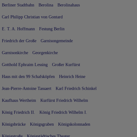
Berliner Stadtbahn
Berolina
Berolinahaus
Carl Philipp Christian von Gontard
E. T. A. Hoffmann
Festung Berlin
Friedrich der Große
Garnisongemeinde
Garnisonkirche
Georgenkirche
Gotthold Ephraim Lessing
Großer Kurfürst
Haus mit den 99 Schafsköpfen
Heinrich Heine
Jean-Pierre-Antoine Tassaert
Karl Friedrich Schinkel
Kaufhaus Wertheim
Kurfürst Friedrich Wilhelm
König Friedrich II.
König Friedrich Wilhelm I.
Königsbrücke
Königsgraben
Königskolonnaden
Königstraße
Königstädtisches Theater