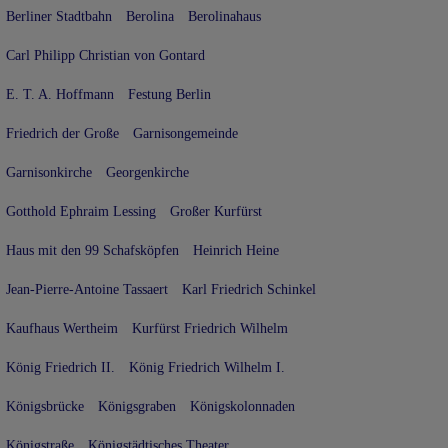
Berliner Stadtbahn
Berolina
Berolinahaus
Carl Philipp Christian von Gontard
E. T. A. Hoffmann
Festung Berlin
Friedrich der Große
Garnisongemeinde
Garnisonkirche
Georgenkirche
Gotthold Ephraim Lessing
Großer Kurfürst
Haus mit den 99 Schafsköpfen
Heinrich Heine
Jean-Pierre-Antoine Tassaert
Karl Friedrich Schinkel
Kaufhaus Wertheim
Kurfürst Friedrich Wilhelm
König Friedrich II.
König Friedrich Wilhelm I.
Königsbrücke
Königsgraben
Königskolonnaden
Königstraße
Königstädtisches Theater