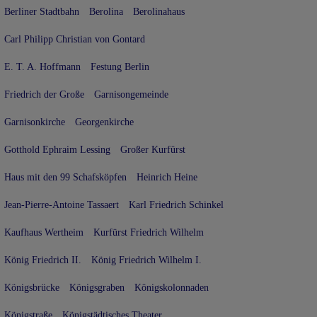
Berliner Stadtbahn
Berolina
Berolinahaus
Carl Philipp Christian von Gontard
E. T. A. Hoffmann
Festung Berlin
Friedrich der Große
Garnisongemeinde
Garnisonkirche
Georgenkirche
Gotthold Ephraim Lessing
Großer Kurfürst
Haus mit den 99 Schafsköpfen
Heinrich Heine
Jean-Pierre-Antoine Tassaert
Karl Friedrich Schinkel
Kaufhaus Wertheim
Kurfürst Friedrich Wilhelm
König Friedrich II.
König Friedrich Wilhelm I.
Königsbrücke
Königsgraben
Königskolonnaden
Königstraße
Königstädtisches Theater