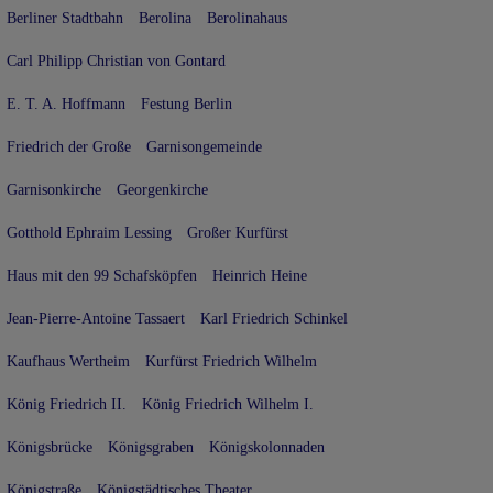
Berliner Stadtbahn
Berolina
Berolinahaus
Carl Philipp Christian von Gontard
E. T. A. Hoffmann
Festung Berlin
Friedrich der Große
Garnisongemeinde
Garnisonkirche
Georgenkirche
Gotthold Ephraim Lessing
Großer Kurfürst
Haus mit den 99 Schafsköpfen
Heinrich Heine
Jean-Pierre-Antoine Tassaert
Karl Friedrich Schinkel
Kaufhaus Wertheim
Kurfürst Friedrich Wilhelm
König Friedrich II.
König Friedrich Wilhelm I.
Königsbrücke
Königsgraben
Königskolonnaden
Königstraße
Königstädtisches Theater