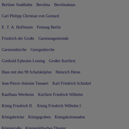
Berliner Stadtbahn
Berolina
Berolinahaus
Carl Philipp Christian von Gontard
E. T. A. Hoffmann
Festung Berlin
Friedrich der Große
Garnisongemeinde
Garnisonkirche
Georgenkirche
Gotthold Ephraim Lessing
Großer Kurfürst
Haus mit den 99 Schafsköpfen
Heinrich Heine
Jean-Pierre-Antoine Tassaert
Karl Friedrich Schinkel
Kaufhaus Wertheim
Kurfürst Friedrich Wilhelm
König Friedrich II.
König Friedrich Wilhelm I.
Königsbrücke
Königsgraben
Königskolonnaden
Königstraße
Königstädtisches Theater