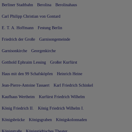
Berliner Stadtbahn
Berolina
Berolinahaus
Carl Philipp Christian von Gontard
E. T. A. Hoffmann
Festung Berlin
Friedrich der Große
Garnisongemeinde
Garnisonkirche
Georgenkirche
Gotthold Ephraim Lessing
Großer Kurfürst
Haus mit den 99 Schafsköpfen
Heinrich Heine
Jean-Pierre-Antoine Tassaert
Karl Friedrich Schinkel
Kaufhaus Wertheim
Kurfürst Friedrich Wilhelm
König Friedrich II.
König Friedrich Wilhelm I.
Königsbrücke
Königsgraben
Königskolonnaden
Königstraße
Königstädtisches Theater