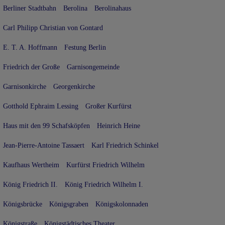
Berliner Stadtbahn
Berolina
Berolinahaus
Carl Philipp Christian von Gontard
E. T. A. Hoffmann
Festung Berlin
Friedrich der Große
Garnisongemeinde
Garnisonkirche
Georgenkirche
Gotthold Ephraim Lessing
Großer Kurfürst
Haus mit den 99 Schafsköpfen
Heinrich Heine
Jean-Pierre-Antoine Tassaert
Karl Friedrich Schinkel
Kaufhaus Wertheim
Kurfürst Friedrich Wilhelm
König Friedrich II.
König Friedrich Wilhelm I.
Königsbrücke
Königsgraben
Königskolonnaden
Königstraße
Königstädtisches Theater