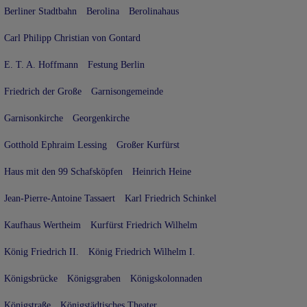
Berliner Stadtbahn
Berolina
Berolinahaus
Carl Philipp Christian von Gontard
E. T. A. Hoffmann
Festung Berlin
Friedrich der Große
Garnisongemeinde
Garnisonkirche
Georgenkirche
Gotthold Ephraim Lessing
Großer Kurfürst
Haus mit den 99 Schafsköpfen
Heinrich Heine
Jean-Pierre-Antoine Tassaert
Karl Friedrich Schinkel
Kaufhaus Wertheim
Kurfürst Friedrich Wilhelm
König Friedrich II.
König Friedrich Wilhelm I.
Königsbrücke
Königsgraben
Königskolonnaden
Königstraße
Königstädtisches Theater