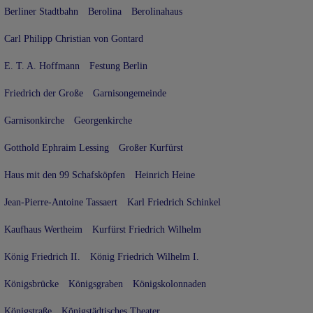
Berliner Stadtbahn
Berolina
Berolinahaus
Carl Philipp Christian von Gontard
E. T. A. Hoffmann
Festung Berlin
Friedrich der Große
Garnisongemeinde
Garnisonkirche
Georgenkirche
Gotthold Ephraim Lessing
Großer Kurfürst
Haus mit den 99 Schafsköpfen
Heinrich Heine
Jean-Pierre-Antoine Tassaert
Karl Friedrich Schinkel
Kaufhaus Wertheim
Kurfürst Friedrich Wilhelm
König Friedrich II.
König Friedrich Wilhelm I.
Königsbrücke
Königsgraben
Königskolonnaden
Königstraße
Königstädtisches Theater