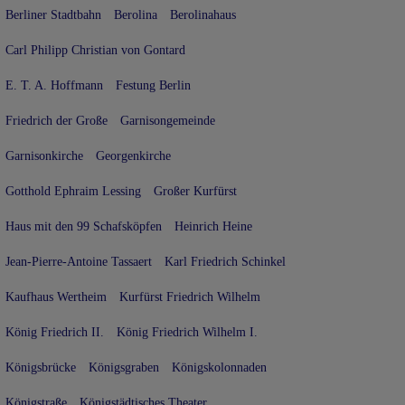
Berliner Stadtbahn
Berolina
Berolinahaus
Carl Philipp Christian von Gontard
E. T. A. Hoffmann
Festung Berlin
Friedrich der Große
Garnisongemeinde
Garnisonkirche
Georgenkirche
Gotthold Ephraim Lessing
Großer Kurfürst
Haus mit den 99 Schafsköpfen
Heinrich Heine
Jean-Pierre-Antoine Tassaert
Karl Friedrich Schinkel
Kaufhaus Wertheim
Kurfürst Friedrich Wilhelm
König Friedrich II.
König Friedrich Wilhelm I.
Königsbrücke
Königsgraben
Königskolonnaden
Königstraße
Königstädtisches Theater