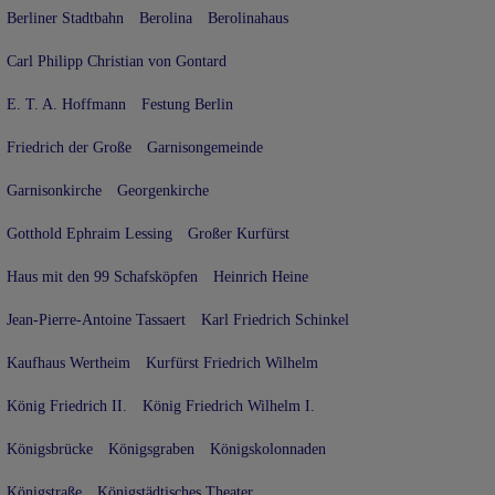
Berliner Stadtbahn
Berolina
Berolinahaus
Carl Philipp Christian von Gontard
E. T. A. Hoffmann
Festung Berlin
Friedrich der Große
Garnisongemeinde
Garnisonkirche
Georgenkirche
Gotthold Ephraim Lessing
Großer Kurfürst
Haus mit den 99 Schafsköpfen
Heinrich Heine
Jean-Pierre-Antoine Tassaert
Karl Friedrich Schinkel
Kaufhaus Wertheim
Kurfürst Friedrich Wilhelm
König Friedrich II.
König Friedrich Wilhelm I.
Königsbrücke
Königsgraben
Königskolonnaden
Königstraße
Königstädtisches Theater