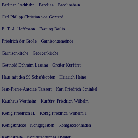
Berliner Stadtbahn
Berolina
Berolinahaus
Carl Philipp Christian von Gontard
E. T. A. Hoffmann
Festung Berlin
Friedrich der Große
Garnisongemeinde
Garnisonkirche
Georgenkirche
Gotthold Ephraim Lessing
Großer Kurfürst
Haus mit den 99 Schafsköpfen
Heinrich Heine
Jean-Pierre-Antoine Tassaert
Karl Friedrich Schinkel
Kaufhaus Wertheim
Kurfürst Friedrich Wilhelm
König Friedrich II.
König Friedrich Wilhelm I.
Königsbrücke
Königsgraben
Königskolonnaden
Königstraße
Königstädtisches Theater