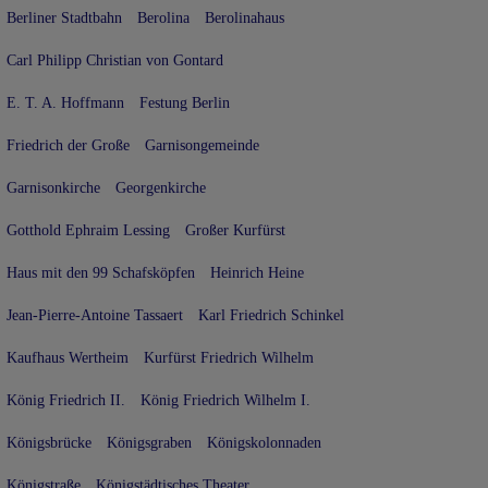
Berliner Stadtbahn
Berolina
Berolinahaus
Carl Philipp Christian von Gontard
E. T. A. Hoffmann
Festung Berlin
Friedrich der Große
Garnisongemeinde
Garnisonkirche
Georgenkirche
Gotthold Ephraim Lessing
Großer Kurfürst
Haus mit den 99 Schafsköpfen
Heinrich Heine
Jean-Pierre-Antoine Tassaert
Karl Friedrich Schinkel
Kaufhaus Wertheim
Kurfürst Friedrich Wilhelm
König Friedrich II.
König Friedrich Wilhelm I.
Königsbrücke
Königsgraben
Königskolonnaden
Königstraße
Königstädtisches Theater