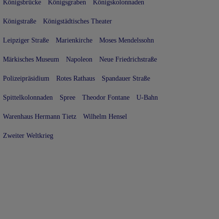
Königsbrücke
Königsgraben
Königskolonnaden
Königstraße
Königstädtisches Theater
Leipziger Straße
Marienkirche
Moses Mendelssohn
Märkisches Museum
Napoleon
Neue Friedrichstraße
Polizeipräsidium
Rotes Rathaus
Spandauer Straße
Spittelkolonnaden
Spree
Theodor Fontane
U-Bahn
Warenhaus Hermann Tietz
Wilhelm Hensel
Zweiter Weltkrieg