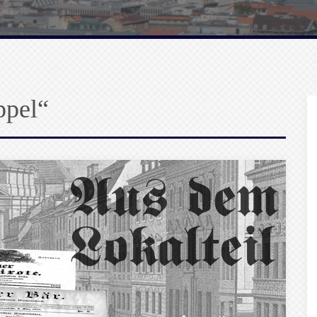
ppel“