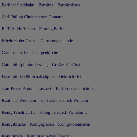
Berliner Stadtbahn
Berolina
Berolinahaus
Carl Philipp Christian von Gontard
E. T. A. Hoffmann
Festung Berlin
Friedrich der Große
Garnisongemeinde
Garnisonkirche
Georgenkirche
Gotthold Ephraim Lessing
Großer Kurfürst
Haus mit den 99 Schafsköpfen
Heinrich Heine
Jean-Pierre-Antoine Tassaert
Karl Friedrich Schinkel
Kaufhaus Wertheim
Kurfürst Friedrich Wilhelm
König Friedrich II.
König Friedrich Wilhelm I.
Königsbrücke
Königsgraben
Königskolonnaden
Königstraße
Königstädtisches Theater