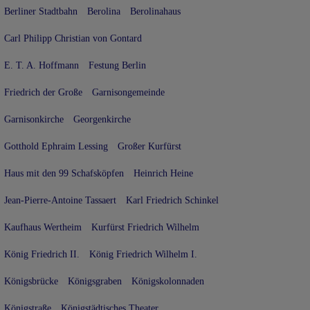
Berliner Stadtbahn
Berolina
Berolinahaus
Carl Philipp Christian von Gontard
E. T. A. Hoffmann
Festung Berlin
Friedrich der Große
Garnisongemeinde
Garnisonkirche
Georgenkirche
Gotthold Ephraim Lessing
Großer Kurfürst
Haus mit den 99 Schafsköpfen
Heinrich Heine
Jean-Pierre-Antoine Tassaert
Karl Friedrich Schinkel
Kaufhaus Wertheim
Kurfürst Friedrich Wilhelm
König Friedrich II.
König Friedrich Wilhelm I.
Königsbrücke
Königsgraben
Königskolonnaden
Königstraße
Königstädtisches Theater