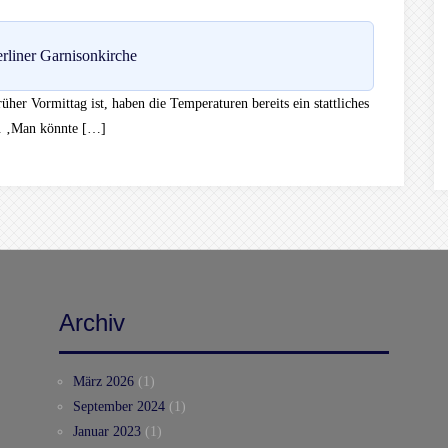
rliner Garnisonkirche
her Vormittag ist, haben die Temperaturen bereits ein stattliches
ig. ‚Man könnte […]
Archiv
März 2026
(1)
September 2024
(1)
Januar 2023
(1)