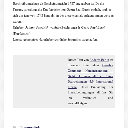
Beschreibungsdaten als Erscheinungsjahr 1737 angegeben ist. Da die
Fassung allerdings die Kupferstiche von Georg Paul Busch enthält, muß es
sich um jene von 1743 handeln, in der diese erstmals aufgenommen worden
waren.
Urheber:
Johann Friedrich Walther
(Zeichnung) &
Georg Paul Busch
(Kupferstich)
Lizenz: gemeinfrei, da urheberrechtliche Schutzfrist abgelaufen.
Dieser
Text
von
Anderes.Berlin
ist
lizenziert unter einer
Creative
Commons Namensnennung -
Nicht kommerziell - Keine
Bearbeitungen 4.0 International
Lizenz
. Unter Einhaltung der
Lizenzbedingungen dürfen Sie
ihn verbreiten und
vervielfältigen.
permalink