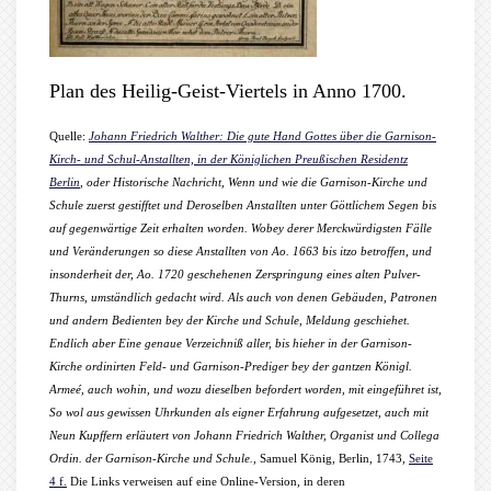
Plan des Heilig-Geist-Viertels in Anno 1700.
Quelle:
Johann Friedrich Walther: Die gute Hand Gottes über die Garnison-
Kirch- und Schul-Anstallten, in der Königlichen Preußischen Residentz
Berlin
, oder Historische Nachricht, Wenn und wie die Garnison-Kirche und
Schule zuerst gestifftet und Deroselben Anstallten unter Göttlichem Segen bis
auf gegenwärtige Zeit erhalten worden. Wobey derer Merckwürdigsten Fälle
und Veränderungen so diese Anstallten von Ao. 1663 bis itzo betroffen, und
insonderheit der, Ao. 1720 geschehenen Zerspringung eines alten Pulver-
Thurns, umständlich gedacht wird. Als auch von denen Gebäuden, Patronen
und andern Bedienten bey der Kirche und Schule, Meldung geschiehet.
Endlich aber Eine genaue Verzeichniß aller, bis hieher in der Garnison-
Kirche ordinirten Feld- und Garnison-Prediger bey der gantzen Königl.
Armeé, auch wohin, und wozu dieselben befordert worden, mit eingeführet ist,
So wol aus gewissen Uhrkunden als eigner Erfahrung aufgesetzet, auch mit
Neun Kupffern erläutert von Johann Friedrich Walther, Organist und Collega
Ordin. der Garnison-Kirche und Schule.
, Samuel König, Berlin, 1743,
Seite
4 f.
Die Links verweisen auf eine Online-Version, in deren