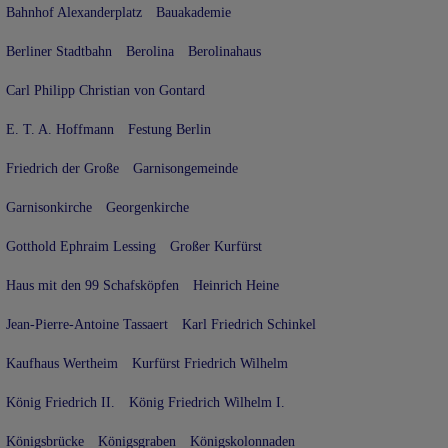
Bahnhof Alexanderplatz
Bauakademie
Berliner Stadtbahn
Berolina
Berolinahaus
Carl Philipp Christian von Gontard
E. T. A. Hoffmann
Festung Berlin
Friedrich der Große
Garnisongemeinde
Garnisonkirche
Georgenkirche
Gotthold Ephraim Lessing
Großer Kurfürst
Haus mit den 99 Schafsköpfen
Heinrich Heine
Jean-Pierre-Antoine Tassaert
Karl Friedrich Schinkel
Kaufhaus Wertheim
Kurfürst Friedrich Wilhelm
König Friedrich II.
König Friedrich Wilhelm I.
Königsbrücke
Königsgraben
Königskolonnaden