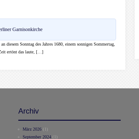
rliner Garnisonkirche
ich an diesem Sonntag des Jahres 1680, einem sonnigen Sommertag,
eit ertönt das laute, […]
Archiv
März 2026
(1)
September 2024
(1)