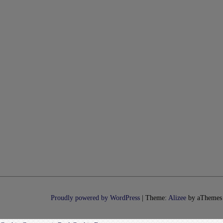
Proudly powered by WordPress
|
Theme:
Alizee
by aThemes