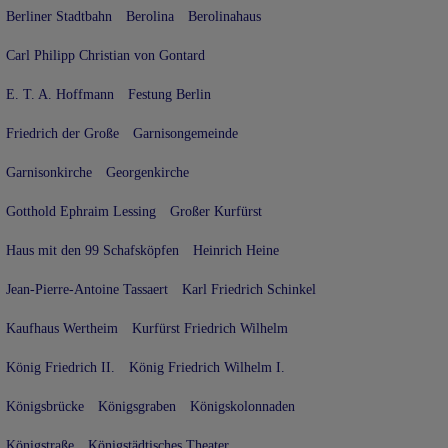
Berliner Stadtbahn
Berolina
Berolinahaus
Carl Philipp Christian von Gontard
E. T. A. Hoffmann
Festung Berlin
Friedrich der Große
Garnisongemeinde
Garnisonkirche
Georgenkirche
Gotthold Ephraim Lessing
Großer Kurfürst
Haus mit den 99 Schafsköpfen
Heinrich Heine
Jean-Pierre-Antoine Tassaert
Karl Friedrich Schinkel
Kaufhaus Wertheim
Kurfürst Friedrich Wilhelm
König Friedrich II.
König Friedrich Wilhelm I.
Königsbrücke
Königsgraben
Königskolonnaden
Königstraße
Königstädtisches Theater