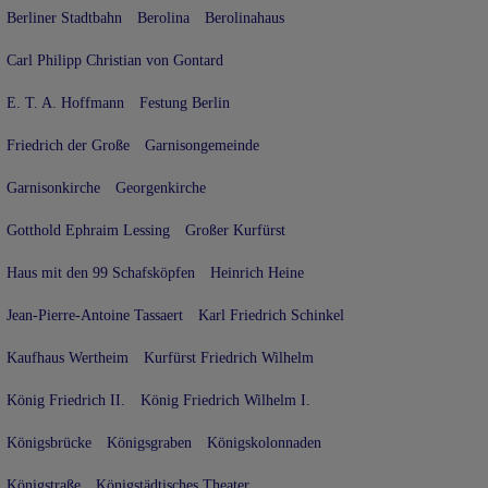
Berliner Stadtbahn
Berolina
Berolinahaus
Carl Philipp Christian von Gontard
E. T. A. Hoffmann
Festung Berlin
Friedrich der Große
Garnisongemeinde
Garnisonkirche
Georgenkirche
Gotthold Ephraim Lessing
Großer Kurfürst
Haus mit den 99 Schafsköpfen
Heinrich Heine
Jean-Pierre-Antoine Tassaert
Karl Friedrich Schinkel
Kaufhaus Wertheim
Kurfürst Friedrich Wilhelm
König Friedrich II.
König Friedrich Wilhelm I.
Königsbrücke
Königsgraben
Königskolonnaden
Königstraße
Königstädtisches Theater