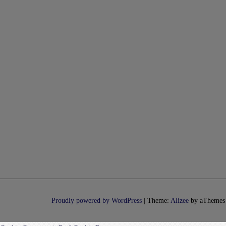
Proudly powered by WordPress
|
Theme:
Alizee
by aThemes