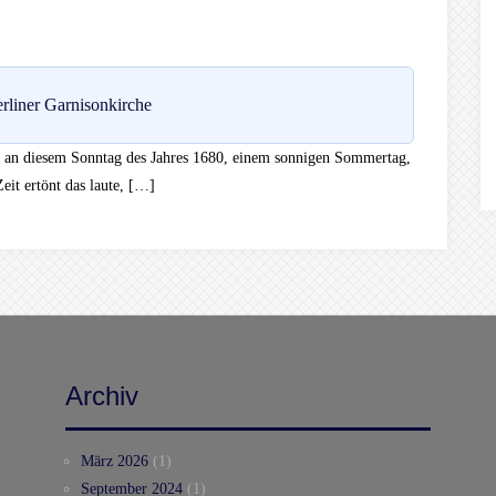
rliner Garnisonkirche
ich an diesem Sonntag des Jahres 1680, einem sonnigen Sommertag,
eit ertönt das laute, […]
Archiv
März 2026
(1)
September 2024
(1)