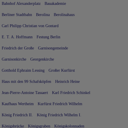
Bahnhof Alexanderplatz
Bauakademie
Berliner Stadtbahn
Berolina
Berolinahaus
Carl Philipp Christian von Gontard
E. T. A. Hoffmann
Festung Berlin
Friedrich der Große
Garnisongemeinde
Garnisonkirche
Georgenkirche
Gotthold Ephraim Lessing
Großer Kurfürst
Haus mit den 99 Schafsköpfen
Heinrich Heine
Jean-Pierre-Antoine Tassaert
Karl Friedrich Schinkel
Kaufhaus Wertheim
Kurfürst Friedrich Wilhelm
König Friedrich II.
König Friedrich Wilhelm I.
Königsbrücke
Königsgraben
Königskolonnaden