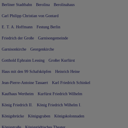
Berliner Stadtbahn
Berolina
Berolinahaus
Carl Philipp Christian von Gontard
E. T. A. Hoffmann
Festung Berlin
Friedrich der Große
Garnisongemeinde
Garnisonkirche
Georgenkirche
Gotthold Ephraim Lessing
Großer Kurfürst
Haus mit den 99 Schafsköpfen
Heinrich Heine
Jean-Pierre-Antoine Tassaert
Karl Friedrich Schinkel
Kaufhaus Wertheim
Kurfürst Friedrich Wilhelm
König Friedrich II.
König Friedrich Wilhelm I.
Königsbrücke
Königsgraben
Königskolonnaden
Königstraße
Königstädtisches Theater