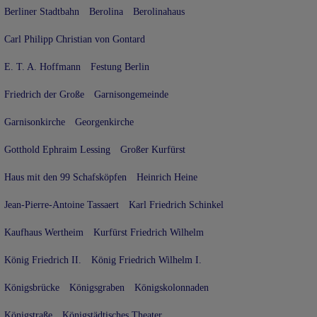
Berliner Stadtbahn
Berolina
Berolinahaus
Carl Philipp Christian von Gontard
E. T. A. Hoffmann
Festung Berlin
Friedrich der Große
Garnisongemeinde
Garnisonkirche
Georgenkirche
Gotthold Ephraim Lessing
Großer Kurfürst
Haus mit den 99 Schafsköpfen
Heinrich Heine
Jean-Pierre-Antoine Tassaert
Karl Friedrich Schinkel
Kaufhaus Wertheim
Kurfürst Friedrich Wilhelm
König Friedrich II.
König Friedrich Wilhelm I.
Königsbrücke
Königsgraben
Königskolonnaden
Königstraße
Königstädtisches Theater