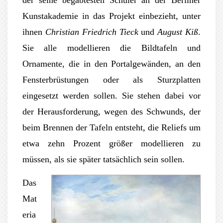
der seine begabtesten Schüler an der Berliner
Kunstakademie in das Projekt einbezieht, unter
ihnen
Christian Friedrich Tieck
und
August Kiß
.
Sie alle modellieren die Bildtafeln und
Ornamente, die in den Portalgewänden, an den
Fensterbrüstungen oder als Sturzplatten
eingesetzt werden sollen. Sie stehen dabei vor
der Herausforderung, wegen des Schwunds, der
beim Brennen der Tafeln entsteht, die Reliefs um
etwa zehn Prozent größer modellieren zu
müssen, als sie später tatsächlich sein sollen.
Das
Mat
eria