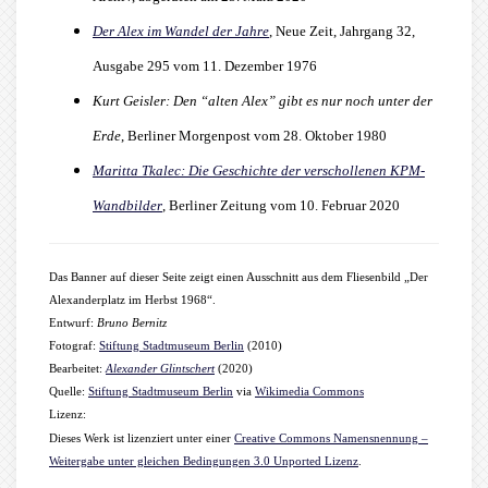
Der Alex im Wandel der Jahre
, Neue Zeit, Jahrgang 32,
Ausgabe 295 vom 11. Dezember 1976
Kurt Geisler: Den “alten Alex” gibt es nur noch unter der
Erde
, Berliner Morgenpost vom 28. Oktober 1980
Maritta Tkalec: Die Geschichte der verschollenen KPM-
Wandbilder
, Berliner Zeitung vom 10. Februar 2020
Das Banner auf dieser Seite zeigt einen Ausschnitt aus dem Fliesenbild „Der
Alexanderplatz im Herbst 1968“.
Entwurf:
Bruno Bernitz
Fotograf:
Stiftung Stadtmuseum Berlin
(2010)
Bearbeitet:
Alexander Glintschert
(2020)
Quelle:
Stiftung Stadtmuseum Berlin
via
Wikimedia Commons
Lizenz:
Dieses Werk ist lizenziert unter einer
Creative Commons Namensnennung –
Weitergabe unter gleichen Bedingungen 3.0 Unported Lizenz
.