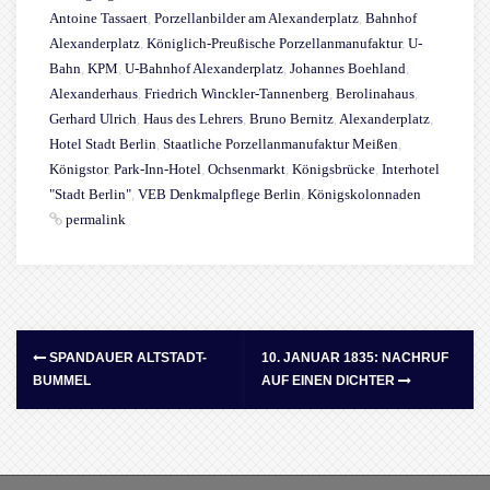
Antoine Tassaert
,
Porzellanbilder am Alexanderplatz
,
Bahnhof
Alexanderplatz
,
Königlich-Preußische Porzellanmanufaktur
,
U-
Bahn
,
KPM
,
U-Bahnhof Alexanderplatz
,
Johannes Boehland
,
Alexanderhaus
,
Friedrich Winckler-Tannenberg
,
Berolinahaus
,
Gerhard Ulrich
,
Haus des Lehrers
,
Bruno Bernitz
,
Alexanderplatz
,
Hotel Stadt Berlin
,
Staatliche Porzellanmanufaktur Meißen
,
Königstor
,
Park-Inn-Hotel
,
Ochsenmarkt
,
Königsbrücke
,
Interhotel
"Stadt Berlin"
,
VEB Denkmalpflege Berlin
,
Königskolonnaden
permalink
SPANDAUER ALTSTADT-
10. JANUAR 1835: NACHRUF
BUMMEL
AUF EINEN DICHTER