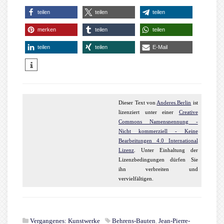
teilen
teilen
teilen
merken
teilen
teilen
teilen
teilen
E-Mail
Dieser
Text
von
Anderes.Berlin
ist
lizenziert unter einer
Creative
Commons Namensnennung -
Nicht kommerziell - Keine
Bearbeitungen 4.0 International
Lizenz
. Unter Einhaltung der
Lizenzbedingungen dürfen Sie
ihn verbreiten und
vervielfältigen.
Vergangenes: Kunstwerke
Behrens-Bauten
,
Jean-Pierre-